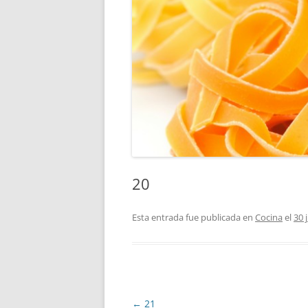
20
Esta entrada fue publicada en
Cocina
el
30 
Navegación
←
21