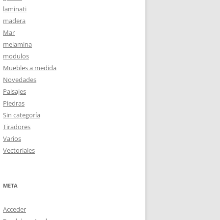
laminati
madera
Mar
melamina
modulos
Muebles a medida
Novedades
Paisajes
Piedras
Sin categoría
Tiradores
Varios
Vectoriales
META
Acceder