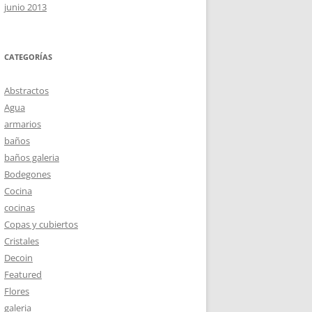
junio 2013
CATEGORÍAS
Abstractos
Agua
armarios
baños
baños galeria
Bodegones
Cocina
cocinas
Copas y cubiertos
Cristales
Decoin
Featured
Flores
galeria