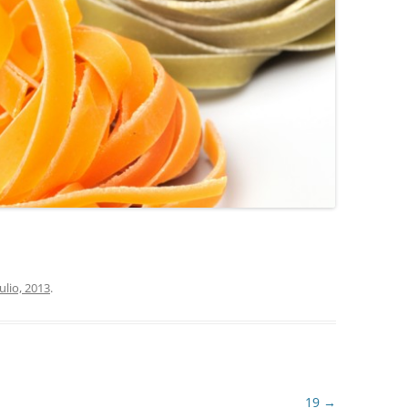
COCINA
COPAS Y CUBIERT
FLORES
MAR
PAISAJES
PIEDRAS
VARIOS
julio, 2013
.
VECTORIALES
19
→