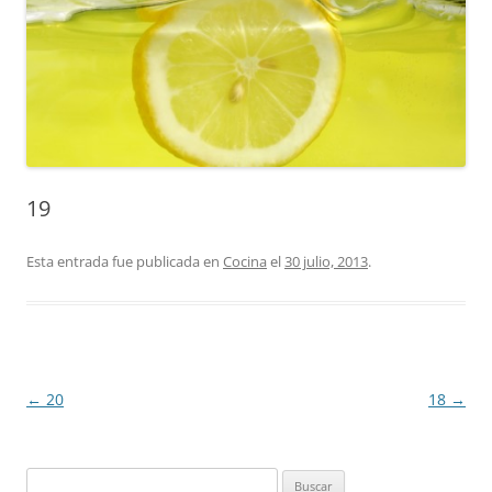
19
Esta entrada fue publicada en
Cocina
el
30 julio, 2013
.
Navegación
←
20
18
→
de
entradas
Buscar: