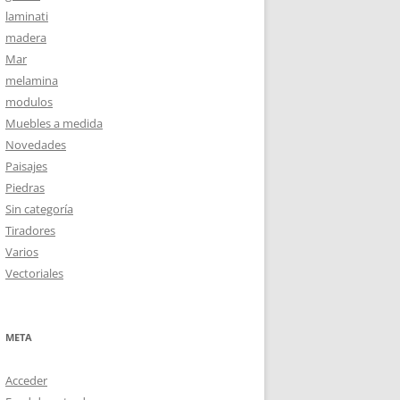
laminati
madera
Mar
melamina
modulos
Muebles a medida
Novedades
Paisajes
Piedras
Sin categoría
Tiradores
Varios
Vectoriales
META
Acceder