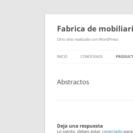
Fabrica de mobiliar
Otro sitio realizado con WordPress
INICIO
CONÓCENOS
PRODUC
PUERTAS
Abstractos
MODULO
PUERTAS
TIRADOR
BAÑOS
Deja una respuesta
Lo siento, debes estar
conectado
para 