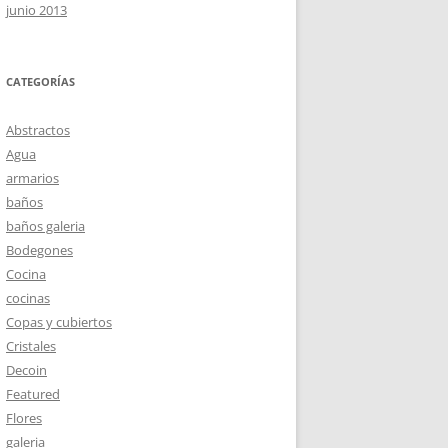
junio 2013
CATEGORÍAS
Abstractos
Agua
armarios
baños
baños galeria
Bodegones
Cocina
cocinas
Copas y cubiertos
Cristales
Decoin
Featured
Flores
galeria