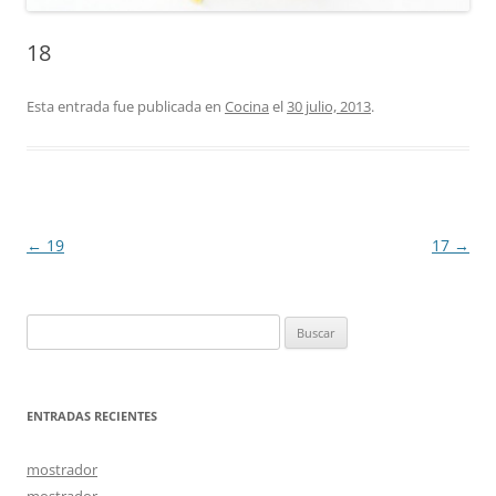
18
Esta entrada fue publicada en
Cocina
el
30 julio, 2013
.
Navegación
←
19
17
→
de
entradas
Buscar:
ENTRADAS RECIENTES
mostrador
mostrador