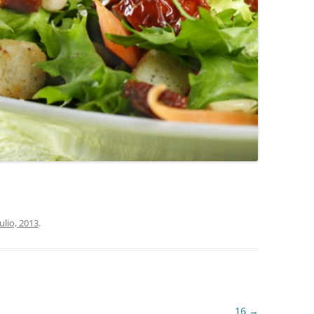
COCINA
COPAS Y CUBIERT
FLORES
MAR
PAISAJES
PIEDRAS
VARIOS
julio, 2013
.
VECTORIALES
16
→