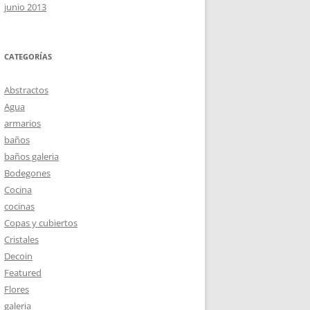
junio 2013
CATEGORÍAS
Abstractos
Agua
armarios
baños
baños galeria
Bodegones
Cocina
cocinas
Copas y cubiertos
Cristales
Decoin
Featured
Flores
galeria