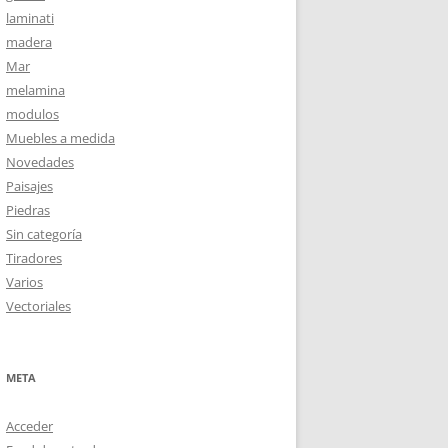
laminati
madera
Mar
melamina
modulos
Muebles a medida
Novedades
Paisajes
Piedras
Sin categoría
Tiradores
Varios
Vectoriales
META
Acceder