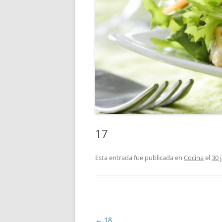
17
Esta entrada fue publicada en
Cocina
el
30 
Navegación
←
18