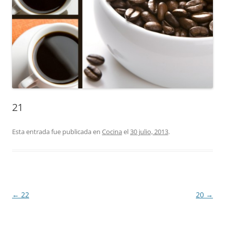
21
Esta entrada fue publicada en
Cocina
el
30 julio, 2013
.
Navegación
←
22
20
→
de
entradas