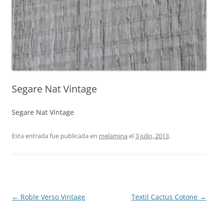
Segare Nat Vintage
Segare Nat Vintage
Esta entrada fue publicada en
melamina
el
3 julio, 2013
.
Navegación
←
Roble Verso Vintage
Textil Cactus Cotone
→
de