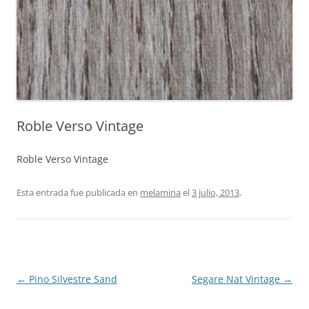
Roble Verso Vintage
Roble Verso Vintage
Esta entrada fue publicada en
melamina
el
3 julio, 2013
.
Navegación
←
Pino Silvestre Sand
Segare Nat Vintage
→
de