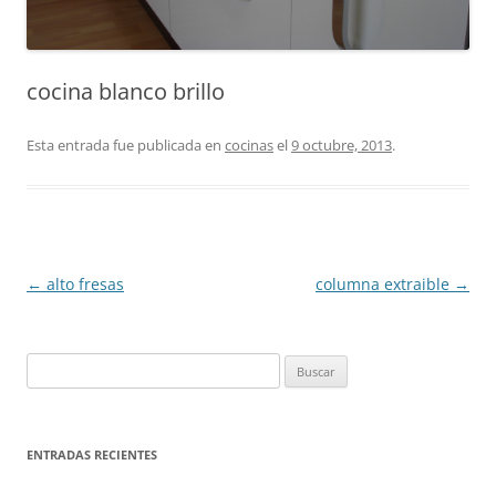
cocina blanco brillo
Esta entrada fue publicada en
cocinas
el
9 octubre, 2013
.
Navegación
←
alto fresas
columna extraible
→
de
entradas
Buscar:
ENTRADAS RECIENTES