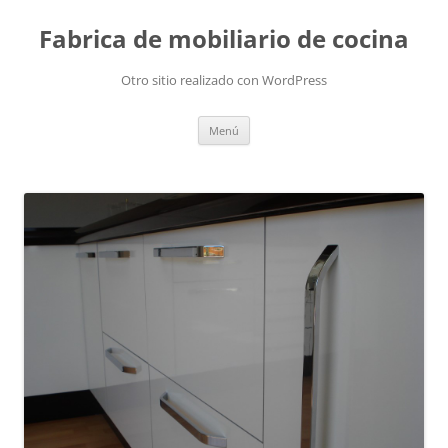
Fabrica de mobiliario de cocina
Otro sitio realizado con WordPress
Saltar
Menú
al
contenido