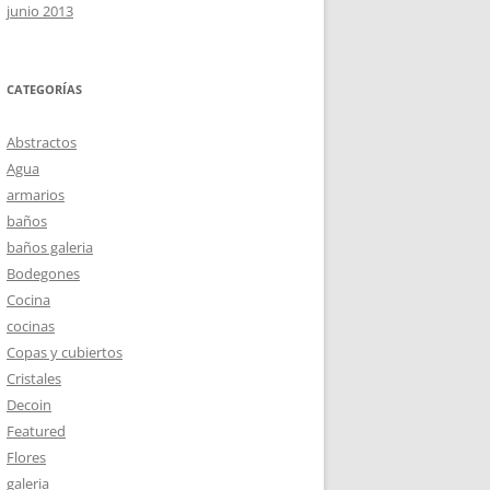
junio 2013
CATEGORÍAS
Abstractos
Agua
armarios
baños
baños galeria
Bodegones
Cocina
cocinas
Copas y cubiertos
Cristales
Decoin
Featured
Flores
galeria