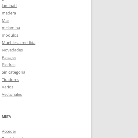
laminati
madera
Mar
melamina
modulos
Muebles a medida
Novedades
Paisajes
Piedras
Sin categoría
Tiradores
Varios
Vectoriales
META
Acceder