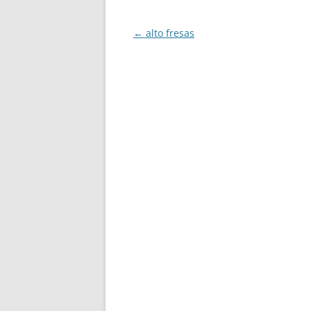
Navegación
←
alto fresas
de
entradas