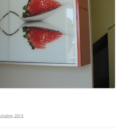
COCINA
COPAS Y CUBIERT
FLORES
MAR
PAISAJES
PIEDRAS
VARIOS
VECTORIALES
octubre, 2013
.