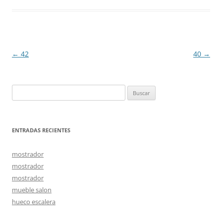
Navegación
←
42
40
→
de
entradas
Buscar:
ENTRADAS RECIENTES
mostrador
mostrador
mostrador
mueble salon
hueco escalera