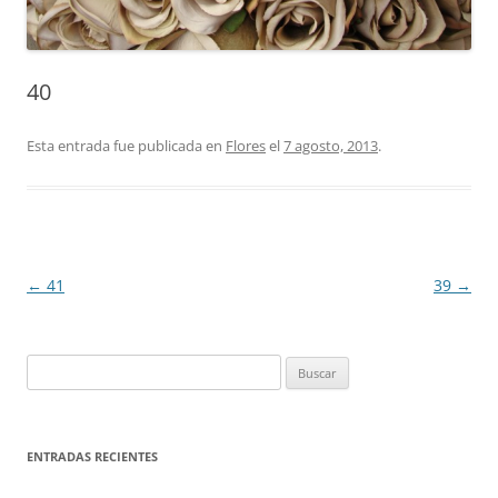
40
Esta entrada fue publicada en
Flores
el
7 agosto, 2013
.
Navegación
←
41
39
→
de
entradas
Buscar:
ENTRADAS RECIENTES