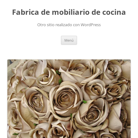
Fabrica de mobiliario de cocina
Otro sitio realizado con WordPress
Saltar
Menú
al
contenido