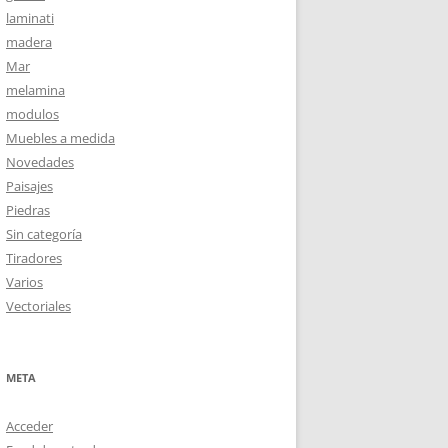
laminati
madera
Mar
melamina
modulos
Muebles a medida
Novedades
Paisajes
Piedras
Sin categoría
Tiradores
Varios
Vectoriales
META
Acceder