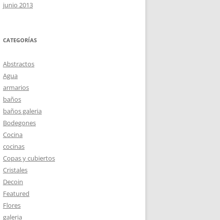
junio 2013
CATEGORÍAS
Abstractos
Agua
armarios
baños
baños galeria
Bodegones
Cocina
cocinas
Copas y cubiertos
Cristales
Decoin
Featured
Flores
galeria