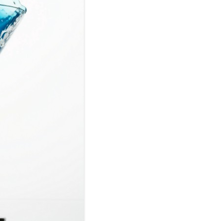
COCINA
COPAS Y CUBIERT
FLORES
MAR
PAISAJES
PIEDRAS
VARIOS
VECTORIALES