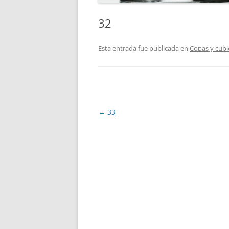
32
Esta entrada fue publicada en
Copas y cubi
Navegación
←
33
de
entradas