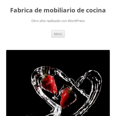
Fabrica de mobiliario de cocina
Otro sitio realizado con WordPress
Saltar
Menú
al
contenido