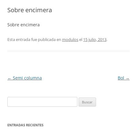
Sobre encimera
Sobre encimera
Esta entrada fue publicada en
modulos
el
15 julio, 2013
.
Navegación
←
Semi columna
Bol
→
de
entradas
Buscar:
ENTRADAS RECIENTES