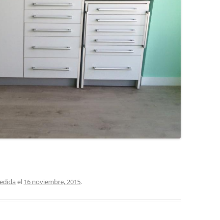
COCINA
COPAS Y CUBIERT
FLORES
MAR
PAISAJES
PIEDRAS
VARIOS
VECTORIALES
edida
el
16 noviembre, 2015
.