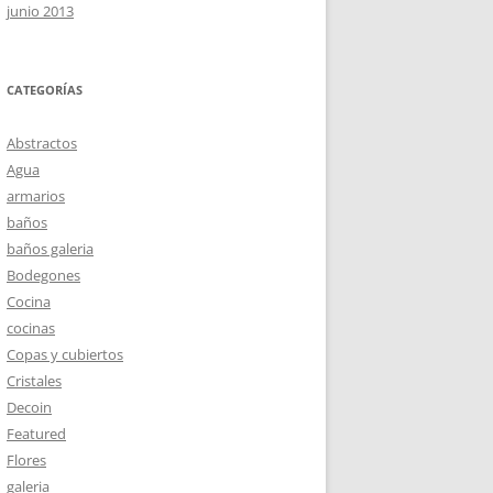
junio 2013
CATEGORÍAS
Abstractos
Agua
armarios
baños
baños galeria
Bodegones
Cocina
cocinas
Copas y cubiertos
Cristales
Decoin
Featured
Flores
galeria