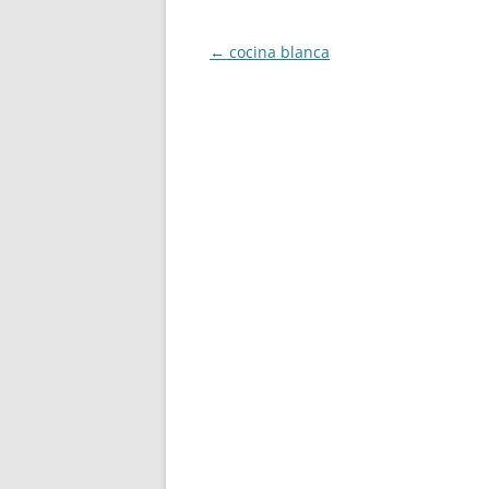
Navegación
←
cocina blanca
de
entradas