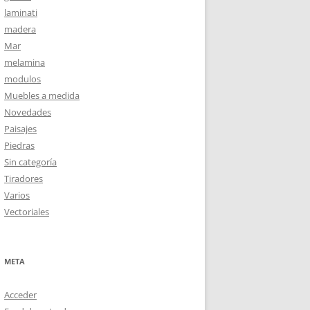
laminati
madera
Mar
melamina
modulos
Muebles a medida
Novedades
Paisajes
Piedras
Sin categoría
Tiradores
Varios
Vectoriales
META
Acceder