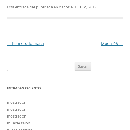
Esta entrada fue publicada en
baños
el
15 julio, 2013
.
Navegación
←
Fenix todo masa
Moon 46
→
de
entradas
Buscar:
ENTRADAS RECIENTES
mostrador
mostrador
mostrador
mueble salon