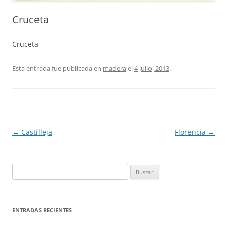
Cruceta
Cruceta
Esta entrada fue publicada en
madera
el
4 julio, 2013
.
Navegación
←
Castilleja
Florencia
→
de
entradas
Buscar:
ENTRADAS RECIENTES