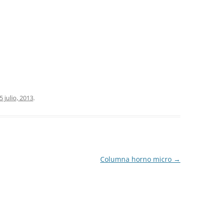
COCINA
COPAS Y CUBIERT
FLORES
MAR
PAISAJES
5 julio, 2013
.
PIEDRAS
VARIOS
VECTORIALES
Columna horno micro
→