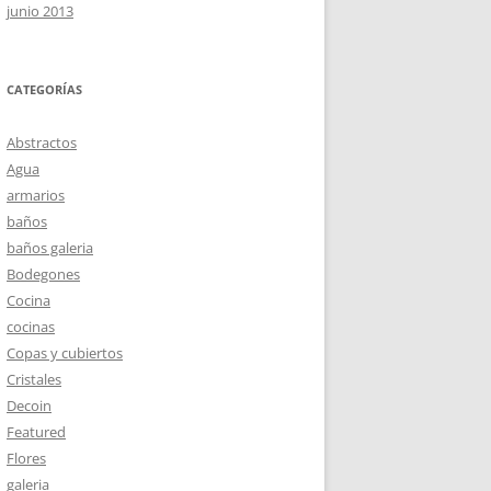
junio 2013
CATEGORÍAS
Abstractos
Agua
armarios
baños
baños galeria
Bodegones
Cocina
cocinas
Copas y cubiertos
Cristales
Decoin
Featured
Flores
galeria