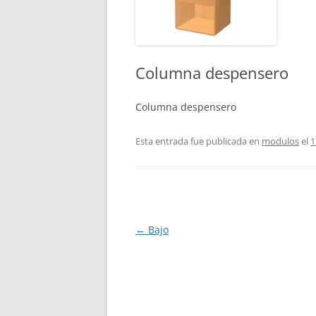
Columna despensero
Columna despensero
Esta entrada fue publicada en
modulos
el
1
Navegación
←
Bajo
de
entradas