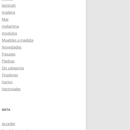
laminati
madera
Mar
melamina
modulos
Muebles a medida
Novedades
Paisajes
Piedras
Sin categoría
Tiradores
Varios
Vectoriales
META
Acceder