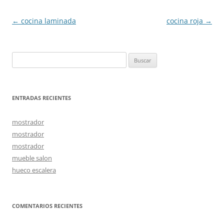
Navegación
←
cocina laminada
cocina roja
→
de
entradas
Buscar:
ENTRADAS RECIENTES
mostrador
mostrador
mostrador
mueble salon
hueco escalera
COMENTARIOS RECIENTES