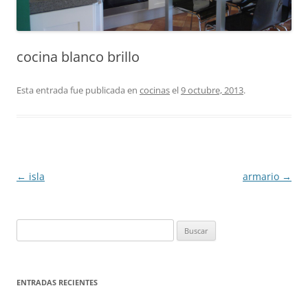
cocina blanco brillo
Esta entrada fue publicada en
cocinas
el
9 octubre, 2013
.
Navegación
←
isla
armario
→
de
entradas
Buscar:
ENTRADAS RECIENTES