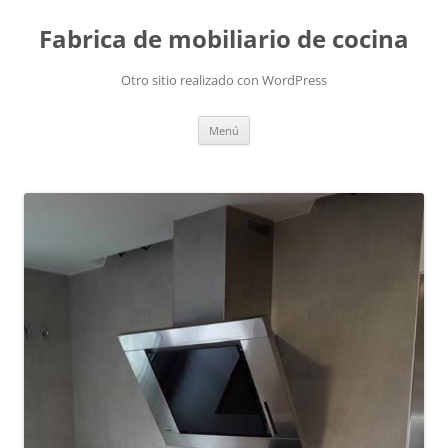
Fabrica de mobiliario de cocina
Otro sitio realizado con WordPress
Saltar
Menú
al
contenido