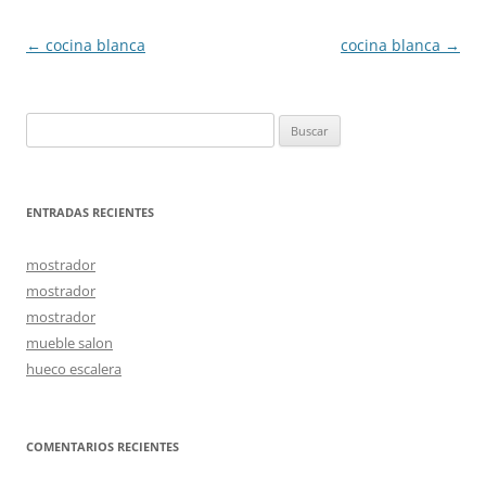
Navegación
←
cocina blanca
cocina blanca
→
de
entradas
Buscar:
ENTRADAS RECIENTES
mostrador
mostrador
mostrador
mueble salon
hueco escalera
COMENTARIOS RECIENTES