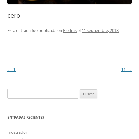
cero
Esta entrada fue publicada en
Piedras
el
11 septiembre, 2013
.
Navegación
←
1
11
→
de
entradas
Buscar:
ENTRADAS RECIENTES
mostrador