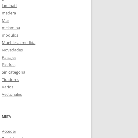
laminati
madera
Mar
melamina
modulos
Muebles a medida
Novedades
Paisajes
Piedras
Sin categoría
Tiradores
Varios
Vectoriales
META
Acceder