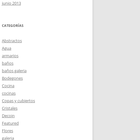
junio 2013
CATEGORÍAS
Abstractos
Agua
armarios
baños
baños galeria
Bodegones
Cocina
cocinas
Copas y cubiertos
Cristales
Decoin
Featured
Flores
galeria