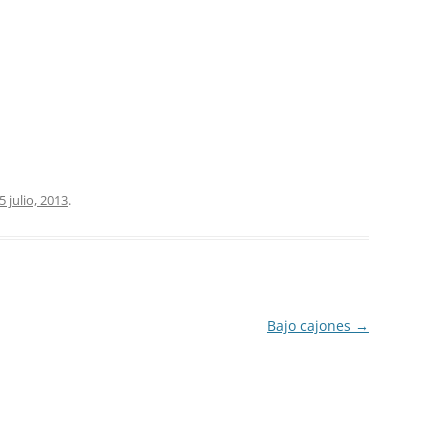
COCINA
COPAS Y CUBIERT
FLORES
MAR
PAISAJES
5 julio, 2013
.
PIEDRAS
VARIOS
VECTORIALES
Bajo cajones
→