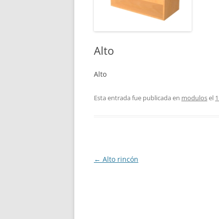
Alto
Alto
Esta entrada fue publicada en
modulos
el
1
Navegación
←
Alto rincón
de
entradas