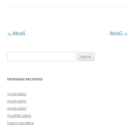
Navegación
←
Agua5
Agua7
→
de
entradas
Buscar:
ENTRADAS RECIENTES
mostrador
mostrador
mostrador
mueble salon
hueco escalera