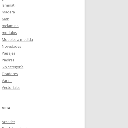
laminati
madera
Mar
melamina
modulos
Muebles a medida
Novedades
Paisajes
Piedras
Sin categoría
Tiradores
Varios
Vectoriales
META
Acceder