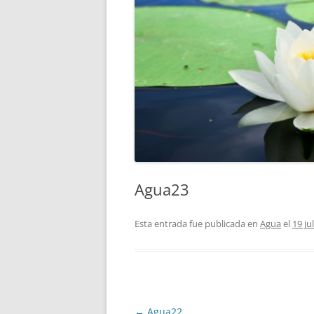
Agua23
Esta entrada fue publicada en
Agua
el
19 ju
Navegación
←
Agua22