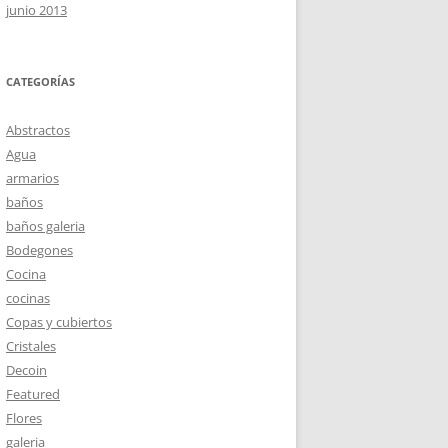
junio 2013
CATEGORÍAS
Abstractos
Agua
armarios
baños
baños galeria
Bodegones
Cocina
cocinas
Copas y cubiertos
Cristales
Decoin
Featured
Flores
galeria