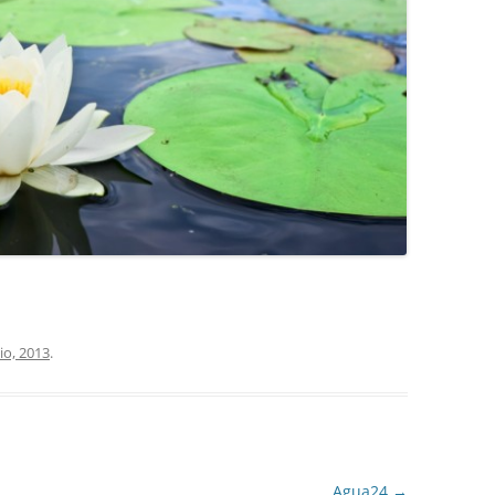
COCINA
COPAS Y CUBIERT
FLORES
MAR
PAISAJES
PIEDRAS
VARIOS
VECTORIALES
lio, 2013
.
Agua24
→