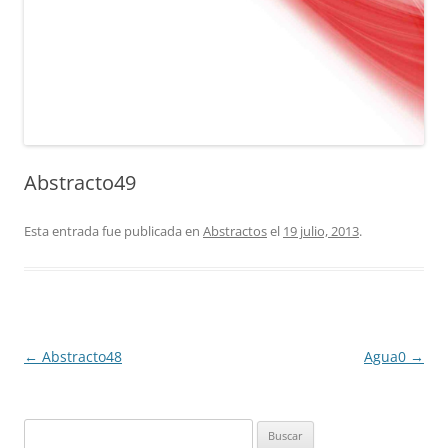
Abstracto49
Esta entrada fue publicada en
Abstractos
el
19 julio, 2013
.
Navegación
←
Abstracto48
Agua0
→
de
entradas
Buscar: