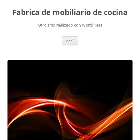
Fabrica de mobiliario de cocina
Otro sitio realizado con WordPress
Saltar
Menú
al
contenido