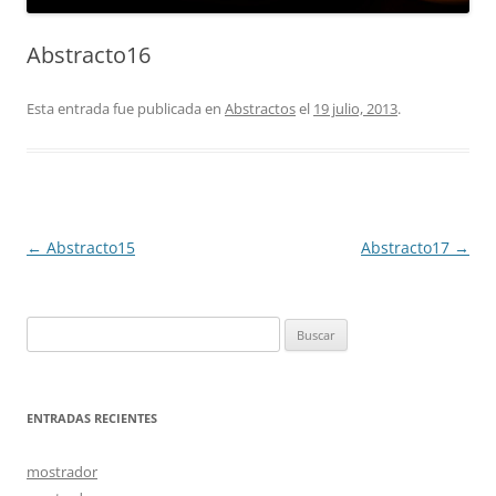
Abstracto16
Esta entrada fue publicada en
Abstractos
el
19 julio, 2013
.
Navegación
←
Abstracto15
Abstracto17
→
de
entradas
Buscar:
ENTRADAS RECIENTES
mostrador