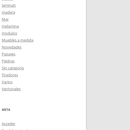
laminati
madera
Mar
melamina
modulos
Muebles a medida
Novedades
Paisajes
Piedras
Sin categoría
Tiradores
Varios
Vectoriales
META
Acceder