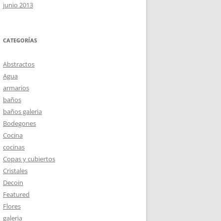
junio 2013
CATEGORÍAS
Abstractos
Agua
armarios
baños
baños galeria
Bodegones
Cocina
cocinas
Copas y cubiertos
Cristales
Decoin
Featured
Flores
galeria