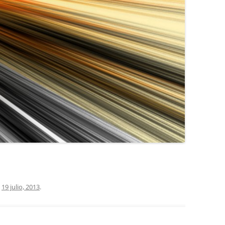
COCINA
COPAS Y CUBIERT
FLORES
MAR
PAISAJES
PIEDRAS
VARIOS
VECTORIALES
l
19 julio, 2013
.