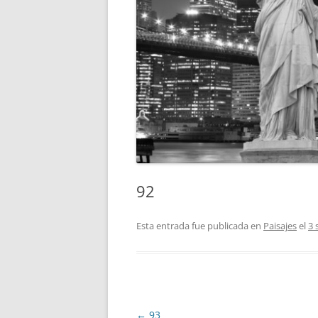
92
Esta entrada fue publicada en
Paisajes
el
3 
Navegación
←
93