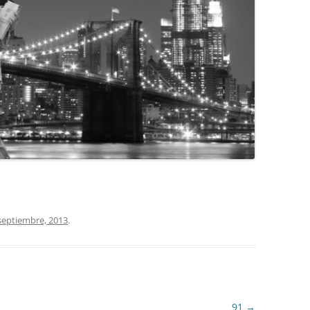
COCINA
COPAS Y CUBIERT
FLORES
MAR
PAISAJES
PIEDRAS
VARIOS
septiembre, 2013
.
VECTORIALES
91
→