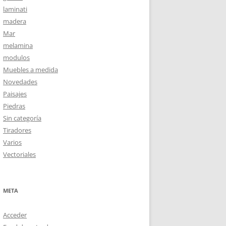
laminati
madera
Mar
melamina
modulos
Muebles a medida
Novedades
Paisajes
Piedras
Sin categoría
Tiradores
Varios
Vectoriales
META
Acceder