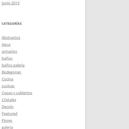
junio 2013
CATEGORÍAS
Abstractos
Agua
armarios
baños
baños galeria
Bodegones
Cocina
cocinas
Copas y cubiertos
Cristales
Decoin
Featured
Flores
galeria