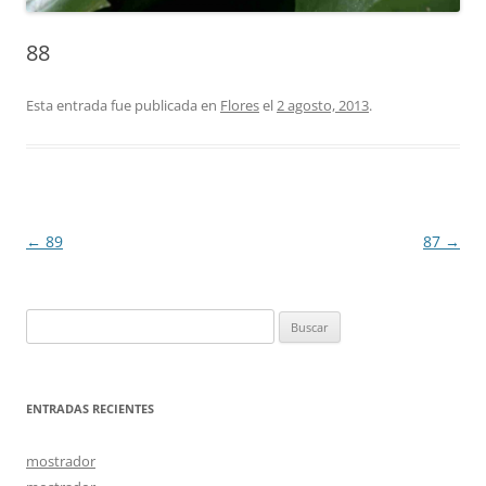
88
Esta entrada fue publicada en
Flores
el
2 agosto, 2013
.
Navegación
←
89
87
→
de
entradas
Buscar:
ENTRADAS RECIENTES
mostrador