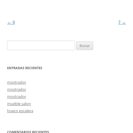
Navegación
←
9
7
→
de
entradas
Buscar:
ENTRADAS RECIENTES
mostrador
mostrador
mostrador
mueble salon
hueco escalera
COMENTARIOS RECIENTES