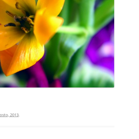
COCINA
COPAS Y CUBIERT
FLORES
MAR
PAISAJES
PIEDRAS
VARIOS
VECTORIALES
osto, 2013
.