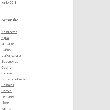
junio 2013
CATEGORÍAS
Abstractos
Agua
armarios
baños
baños galeria
Bodegones
Cocina
cocinas
Copas y cubiertos
Cristales
Decoin
Featured
Flores
galeria