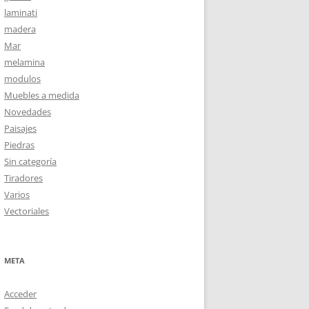
laminati
madera
Mar
melamina
modulos
Muebles a medida
Novedades
Paisajes
Piedras
Sin categoría
Tiradores
Varios
Vectoriales
META
Acceder