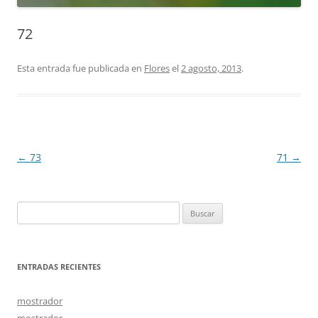
72
Esta entrada fue publicada en
Flores
el
2 agosto, 2013
.
Navegación
←
73
71
→
de
entradas
Buscar:
ENTRADAS RECIENTES
mostrador
mostrador