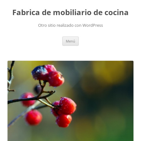
Fabrica de mobiliario de cocina
Otro sitio realizado con WordPress
Saltar
Menú
al
contenido