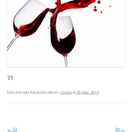
71
Esta entrada fue publicada en
Cocina
el
29 julio, 2013
.
Navegación
←
72
70
→