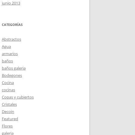
junio 2013
CATEGORÍAS
Abstractos
Agua
armarios
baños
baños galeria
Bodegones
Cocina
cocinas
Copas y cubiertos
Cristales
Decoin
Featured
Flores
galeria