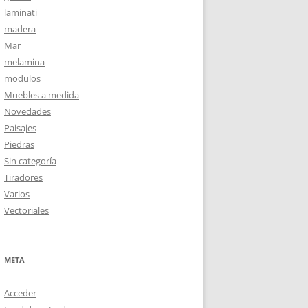
laminati
madera
Mar
melamina
modulos
Muebles a medida
Novedades
Paisajes
Piedras
Sin categoría
Tiradores
Varios
Vectoriales
META
Acceder