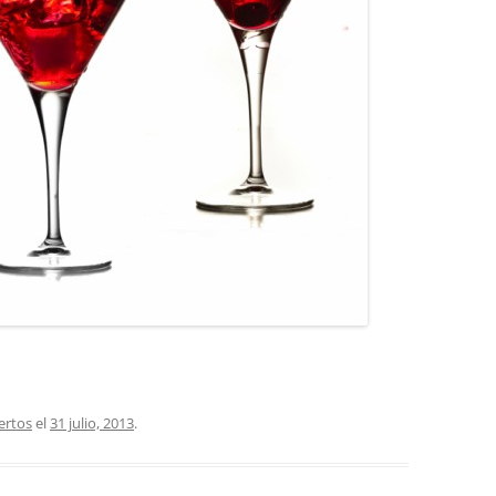
COCINA
COPAS Y CUBIERT
FLORES
MAR
PAISAJES
PIEDRAS
VARIOS
VECTORIALES
ertos
el
31 julio, 2013
.