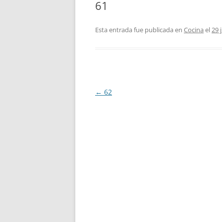
61
Esta entrada fue publicada en
Cocina
el
29 
Navegación
←
62
de
entradas