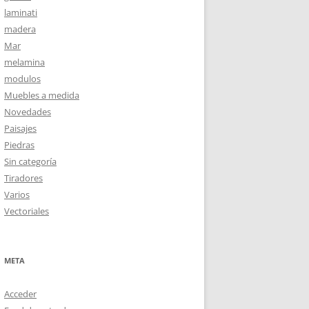
laminati
madera
Mar
melamina
modulos
Muebles a medida
Novedades
Paisajes
Piedras
Sin categoría
Tiradores
Varios
Vectoriales
META
Acceder