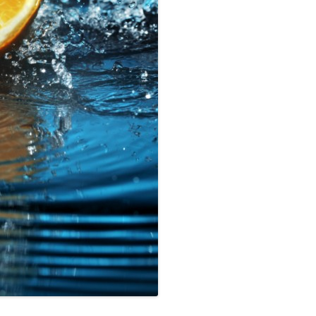
COCINA
COPAS Y CUBIERT
FLORES
MAR
PAISAJES
PIEDRAS
VARIOS
VECTORIALES