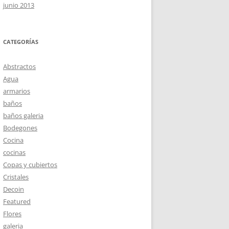
junio 2013
CATEGORÍAS
Abstractos
Agua
armarios
baños
baños galeria
Bodegones
Cocina
cocinas
Copas y cubiertos
Cristales
Decoin
Featured
Flores
galeria