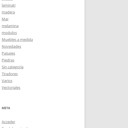
laminati
madera
Mar
melamina
modulos
Muebles a medida
Novedades
Paisajes
Piedras
Sin categoría
Tiradores
Varios
Vectoriales
META
Acceder