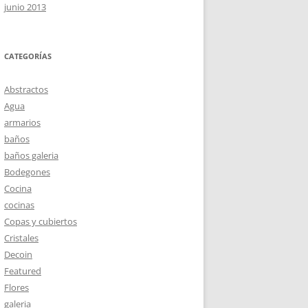
junio 2013
CATEGORÍAS
Abstractos
Agua
armarios
baños
baños galeria
Bodegones
Cocina
cocinas
Copas y cubiertos
Cristales
Decoin
Featured
Flores
galeria