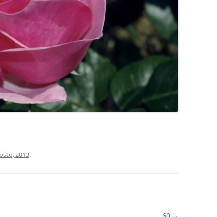
COCINA
COPAS Y CUBIERT
FLORES
MAR
PAISAJES
PIEDRAS
VARIOS
VECTORIALES
osto, 2013
.
60
→