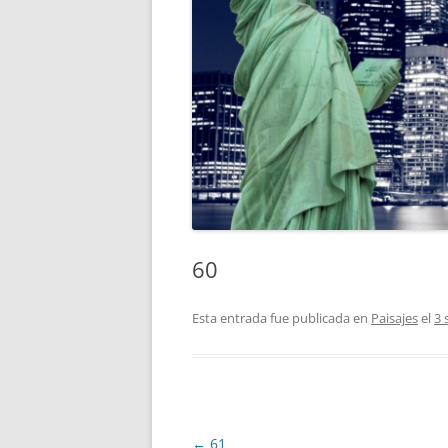
60
Esta entrada fue publicada en
Paisajes
el
3 
Navegación
←
61