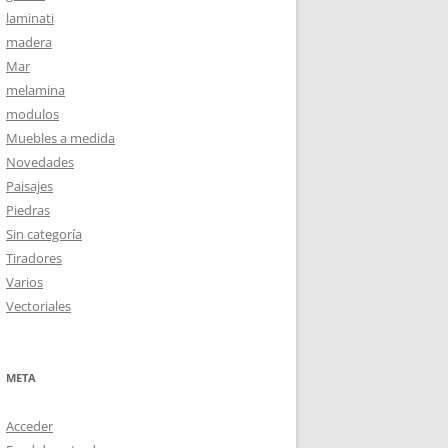
laminati
madera
Mar
melamina
modulos
Muebles a medida
Novedades
Paisajes
Piedras
Sin categoría
Tiradores
Varios
Vectoriales
META
Acceder