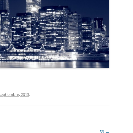
COCINA
COPAS Y CUBIERT
FLORES
MAR
PAISAJES
PIEDRAS
VARIOS
septiembre, 2013
.
VECTORIALES
59
→