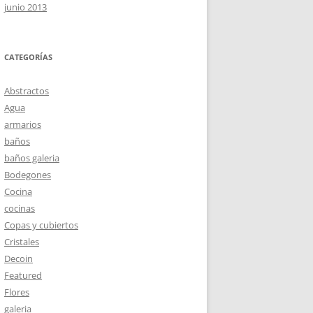
junio 2013
CATEGORÍAS
Abstractos
Agua
armarios
baños
baños galeria
Bodegones
Cocina
cocinas
Copas y cubiertos
Cristales
Decoin
Featured
Flores
galeria