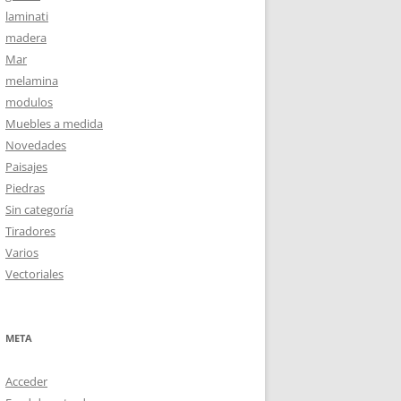
laminati
madera
Mar
melamina
modulos
Muebles a medida
Novedades
Paisajes
Piedras
Sin categoría
Tiradores
Varios
Vectoriales
META
Acceder