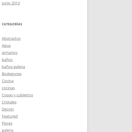
junio 2013
CATEGORÍAS
Abstractos
Agua
armarios
baños
baños galeria
Bodegones
Cocina
cocinas
Copas y cubiertos
Cristales
Decoin
Featured
Flores
galeria