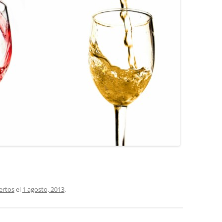
COCINA
COPAS Y CUBIERT
FLORES
MAR
PAISAJES
PIEDRAS
VARIOS
VECTORIALES
ertos
el
1 agosto, 2013
.