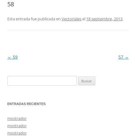
58
Esta entrada fue publicada en
Vectoriales
el
18 septiembre, 2013
.
←
59
57
→
Navegación
de
entradas
Buscar:
ENTRADAS RECIENTES
mostrador
mostrador
mostrador