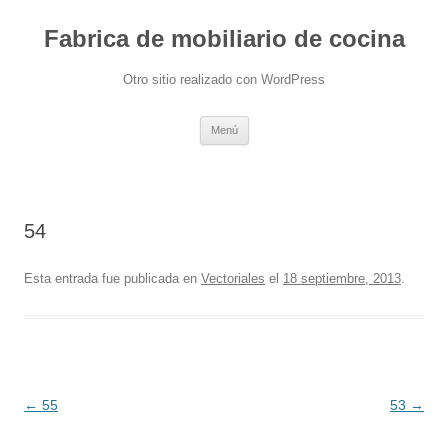
Fabrica de mobiliario de cocina
Otro sitio realizado con WordPress
Saltar
Menú
al
contenido
54
Esta entrada fue publicada en
Vectoriales
el
18 septiembre, 2013
.
Navegación
←
55
53
→
de