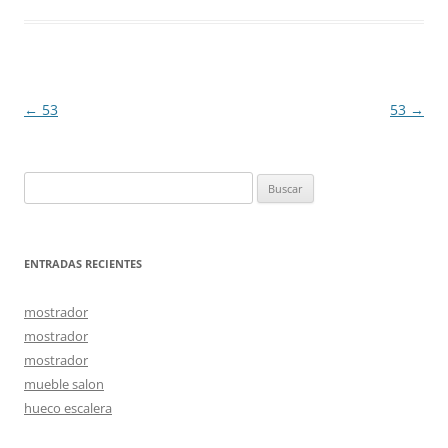
Navegación
←
53
53
→
de
entradas
Buscar:
ENTRADAS RECIENTES
mostrador
mostrador
mostrador
mueble salon
hueco escalera