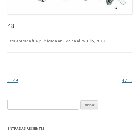
48
Esta entrada fue publicada en
Cocina
el
29 julio, 2013
.
Navegación
←
49
47
→
de
entradas
Buscar:
ENTRADAS RECIENTES