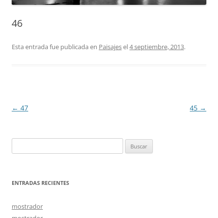
46
Esta entrada fue publicada en
Paisajes
el
4 septiembre, 2013
.
Navegación
←
47
45
→
de
entradas
Buscar:
ENTRADAS RECIENTES
mostrador
mostrador