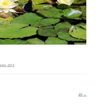
COCINA
COPAS Y CUBIERT
FLORES
MAR
PAISAJES
PIEDRAS
VARIOS
osto, 2013
.
VECTORIALES
45
→