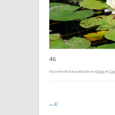
46
Esta entrada fue publicada en
Flores
el
7 ag
Navegación
←
47
de