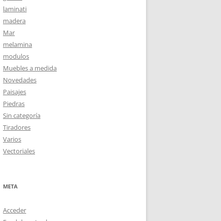
laminati
madera
Mar
melamina
modulos
Muebles a medida
Novedades
Paisajes
Piedras
Sin categoría
Tiradores
Varios
Vectoriales
META
Acceder