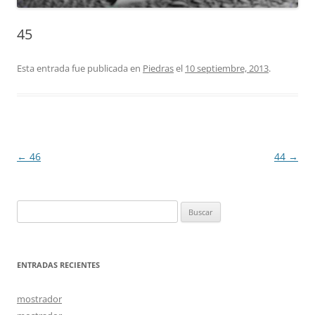
45
Esta entrada fue publicada en
Piedras
el
10 septiembre, 2013
.
Navegación
←
46
44
→
de
entradas
Buscar:
ENTRADAS RECIENTES
mostrador