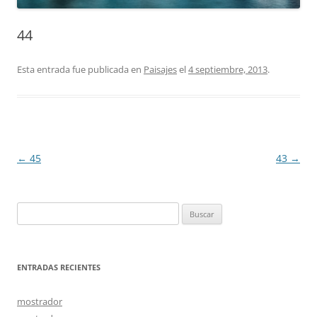
44
Esta entrada fue publicada en
Paisajes
el
4 septiembre, 2013
.
Navegación
←
45
43
→
de
entradas
Buscar:
ENTRADAS RECIENTES
mostrador